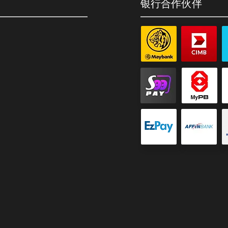
银行合作伙伴