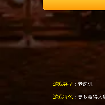
游戏类型
：老虎机
游戏特色
：更多赢得大