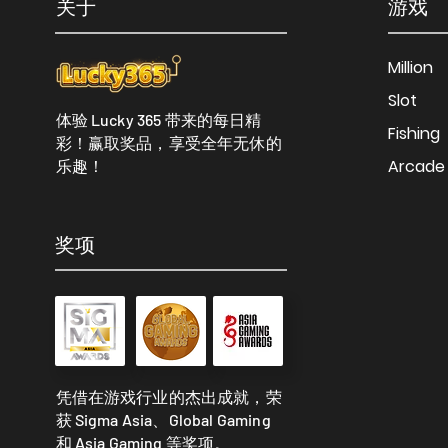
关于
游戏
Million
Slot
体验 Lucky 365 带来的每日精
Fishing
彩！赢取奖品，享受全年无休的
Arcade
乐趣！
奖项
凭借在游戏行业的杰出成就，荣
获 Sigma Asia、Global Gaming
和 Asia Gaming 等奖项。