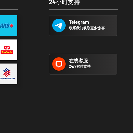
24小时支持
Telegram
联系我们获取更多惊喜
在线客服
24/7实时支持