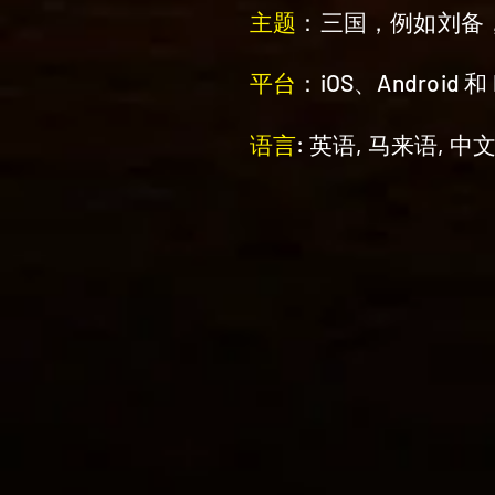
主题
：三国，例如刘备
平台
：iOS、Android 和 
语言
: 英语, 马来语, 中