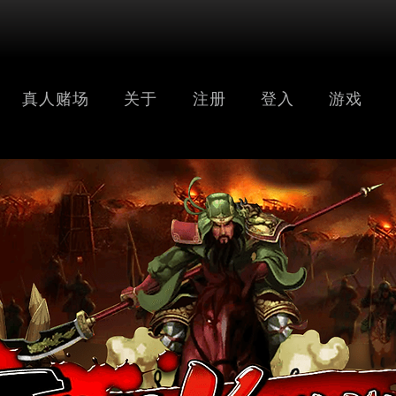
真人赌场
关于
注册
登入
游戏