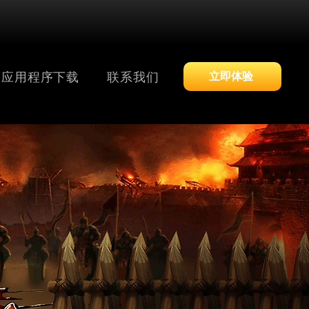
应用程序下载
联系我们
立即体验