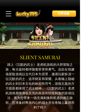
立即体验
SLIENT SAMURAI
踏上《沉默的武士》老虎机游戏的大胆冒险之
旅，每次旋转都伴随着荣誉和勇气。这款在线赌
场冒险游戏以古代日本为背景，邀请玩家扮演一
位沉默的武士，追寻财富和荣耀。从卷轴上隐秘
的武士到日本文化的标志性符号，游戏主题的方
方面面都体现了武士精神。《沉默的武士》老虎
机游戏拥有身临其境的画面和惊险刺激的游戏玩
法，将为您带来一场充满刺激和机遇的难忘旅
程。您准备好释放内心的战士并在卷轴上赢得胜
利了吗？