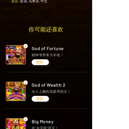
语言
: 英语, 马来语, 中文
你可能还喜欢
God of Fortune
财神爷带来大丰收！
得到
God of Wealth 2
令人上瘾的高赔率投注！
得到
Big Money
在“金字塔”寻宝！