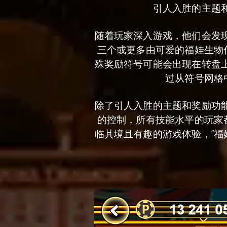
引人入胜的主题
随着玩家深入游戏，他们会发现
三个或更多由可爱的福娃生物
殊奖励符号可能会出现在转盘上
过从符号网格
除了引人入胜的主题和奖励功能
的控制，所有技能水平的玩家
临其境且有趣的游戏体验，“福