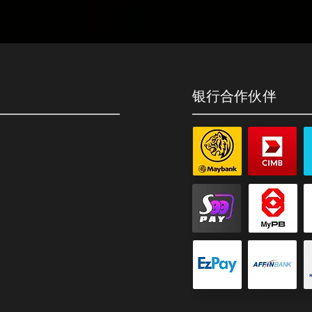
银行合作伙伴