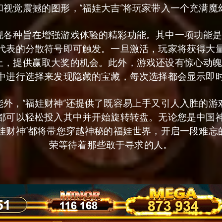
和视觉震撼的图形，“福娃大吉”将玩家带入一个充满魔
各种旨在增强游戏体验的精彩功能。其中一项功能是“
代表的分散符号即可触发。一旦激活，玩家将获得大
，提供赢取大奖的机会。此外，游戏还设有惊心动魄的
中进行选择来发现隐藏的宝藏，每次选择都会显示即
外，“福娃财神”还提供了既容易上手又引人入胜的游
都可以轻松投入其中并开始旋转转盘。无论您是中国
娃财神”都将带您穿越神秘的福娃世界，开启一段难忘
荣等待着那些敢于寻求的人。