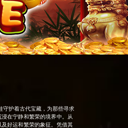
E
娃守护着古代宝藏，为那些寻求
沉浸在宁静和繁荣的境界中。从
以及好运和繁荣的象征。凭借其