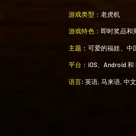
游戏类型
：老虎机
游戏特色
：即时奖品和
主题
：可爱的福娃、中
平台
：iOS、Android 和 
语言
: 英语, 马来语, 中