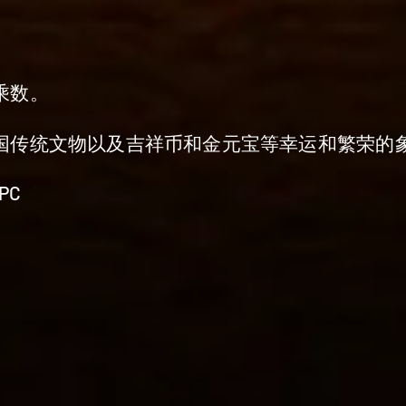
乘数。
国传统文物以及吉祥币和金元宝等幸运和繁荣的
PC
文