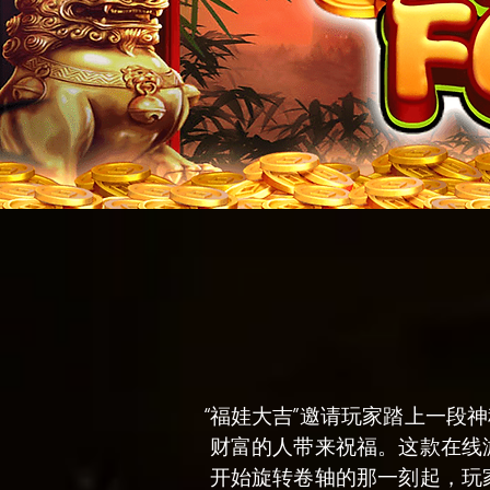
“福娃大吉”邀请玩家踏上一段
财富的人带来祝福。这款在线
开始旋转卷轴的那一刻起，玩