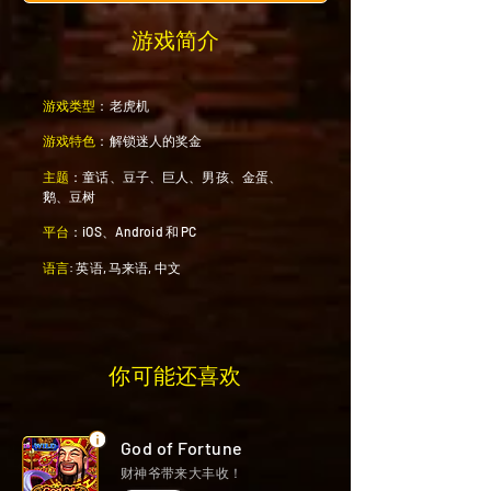
游戏简介
游戏类型
：老虎机
游戏特色
：解锁迷人的奖金
主题
：童话、豆子、巨人、男孩、金蛋、
鹅、豆树
平台
：iOS、Android 和 PC
语言
: 英语, 马来语, 中文
你可能还喜欢
God of Fortune
财神爷带来大丰收！