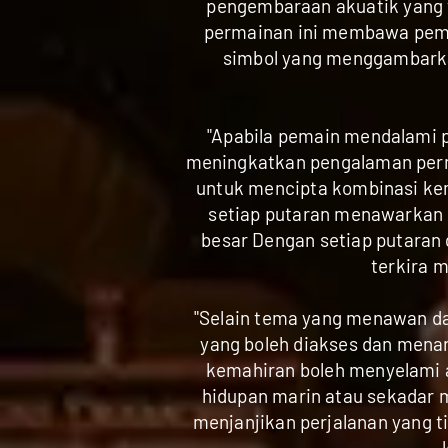
pengembaraan akuatik yang 
permainan ini membawa pemai
simbol yang menggambarkan
"Apabila pemain mendalami 
meningkatkan pengalaman perm
untuk mencipta kombinasi ke
setiap putaran menawarkan
besar Dengan setiap putaran 
terkira 
"Selain tema yang menawan da
yang boleh diakses dan menar
kemahiran boleh menyelami 
hidupan marin atau sekadar 
menjanjikan perjalanan yang t