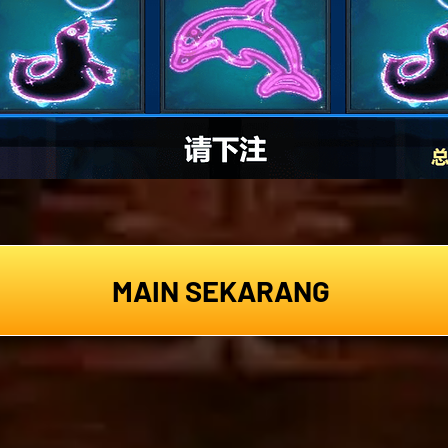
MAIN SEKARANG