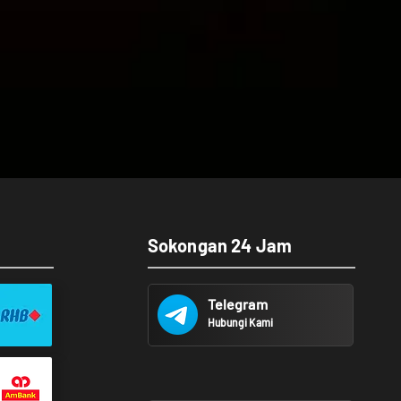
Sokongan 24 Jam
Telegram
Hubungi Kami