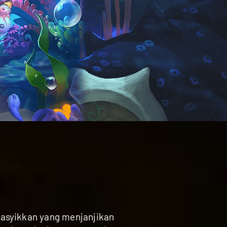
gasyikkan yang menjanjikan