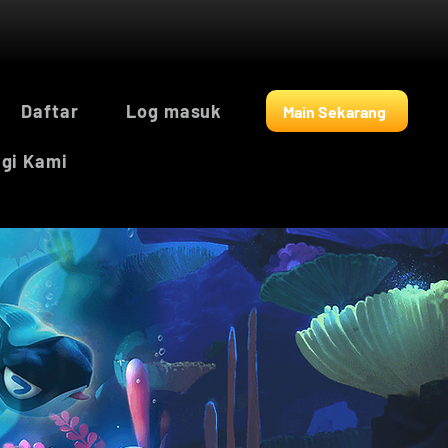
Daftar
Log masuk
Main Sekarang
gi Kami