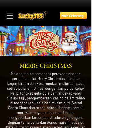
Main Sekarang
MERRY CHRISTMAS
Melangkah ke semangat perayaan dengan
permainan slot Merry Christmas, di mana
kegembiraan dan keseronokan melimpah pada
setiap putaran. Dihiasi dengan lampu berkelip-
kelip, tongkat gula-gula dan landskap yang
dilitupi salji, pengembaraan kasino dalam talian
ini menangkap keajaiban musim cuti. Sertai
Santa Claus dan rakan-rakan riangnya sambil
mereka menyampaikan hadiah dan
menyebarkan keceriaan di seluruh gulungan.
Dengan tema ceria dan bonus murah hati, slot
Merry Christmas pasti mengisi hati anda dengan