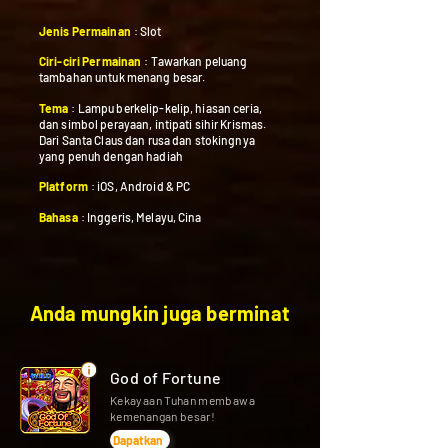
Jenis Permainan
: Slot
Ciri-ciri Permainan
: Tawarkan peluang
tambahan untuk menang besar.
Tema
: Lampu berkelip-kelip, hiasan ceria,
dan simbol perayaan, intipati sihir Krismas.
Dari Santa Claus dan rusa dan stokingnya
yang penuh dengan hadiah
Platform
: iOS, Android & PC
Bahasa
: Inggeris, Melayu, Cina
Anda mungkin juga berminat
God of Fortune
Kekayaan Tuhan membawa
kemenangan besar!
Dapatkan