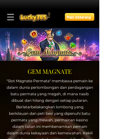
Main Sekarang
GEM MAGNATE
"Slot Magnate Permata" membawa pemain ke
dalam dunia perlombongan dan perdagangan
batu permata yang megah, di mana nasib
dibuat dan hilang dengan setiap putaran.
Berlatarbelakangkan lombong yang
berkilauan dan peti besi yang dipenuhi batu
permata yang mewah, permainan kasino
dalam talian ini membenamkan pemain
dalam dunia kekayaan dan kemewahan. Kekili