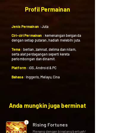
Profil Permainan
Jenis Permainan
: Juta
Ciri-ciri Permainan
: kemenangan berganda
dengan setiap putaran, hadiah melebihi juta.
Tema
: berlian, zamrud, delima dan nilam,
serta alat perdagangan seperti kereta
perlombongan dan dinamit.
Platform
: iOS, Android & PC
Bahasa
: Inggeris, Melayu, Cina
Anda mungkin juga berminat
Rising Fortunes
Menang dengan binatang bertuah!